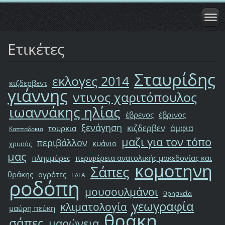
Ετικέτες
Σταυρίδης
εκλογες 2014
κιζδερβεντ
γιάννης
ντινος χαριτόπουλος
ιωαννάκης ηλίας
έβρενος
έβρινος
ξενάγηση
κιζδερβεν
άμφια
τουρκια
Καππαδοκια
μαζι για τον τόπο
περιβάλλον
κυάνιο
χρυσός
μας
πλημμύρες
περιφέρεια ανατολικής μακεδονίας και
κομοτηνη
Σάπες
θράκης
αγρότες
ΕΛΓΑ
ροδόπη
μουσουλμάνοι
θρησκεία
γεωγραφία
κλιματολογία
μαύρη πεύκη
θράκη
σάπες
μαρώνεια