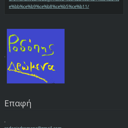
e%bb%ce%b9%ce%b8%ce%b5%ce%b11/
.
Επαφή
.
rodopisd
romena@g
mail.com