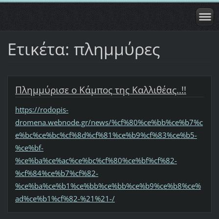
Ετικέτα: πλημμύρες
Πλημμύρισε ο Κάμπος της Καλλιθέας..!!
https://rodopis-
dromena.webnode.gr/news/%cf%80%ce%bb%ce%b7%c
e%bc%ce%bc%cf%8d%cf%81%ce%b9%cf%83%ce%b5-
%ce%bf-
%ce%ba%ce%ac%ce%bc%cf%80%ce%bf%cf%82-
%cf%84%ce%b7%cf%82-
%ce%ba%ce%b1%ce%bb%ce%bb%ce%b9%ce%b8%ce%
ad%ce%b1%cf%82-%21%21-/