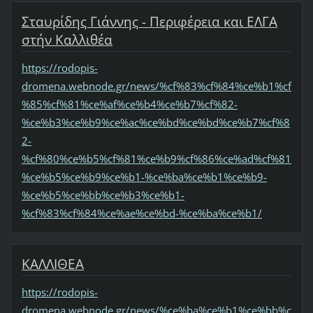
Σταυρίδης Γιάννης - Περιφέρεια και ΕΛΓΑ
στήν Καλλιθέα
https://rodopis-
dromena.webnode.gr/news/%cf%83%cf%84%ce%b1%cf
%85%cf%81%ce%af%ce%b4%ce%b7%cf%82-
%ce%b3%ce%b9%ce%ac%ce%bd%ce%bd%ce%b7%cf%8
2-
%cf%80%ce%b5%cf%81%ce%b9%cf%86%ce%ad%cf%81
%ce%b5%ce%b9%ce%b1-%ce%ba%ce%b1%ce%b9-
%ce%b5%ce%bb%ce%b3%ce%b1-
%cf%83%cf%84%ce%ae%ce%bd-%ce%ba%ce%b1/
ΚΑΛΛΙΘΕΑ
https://rodopis-
dromena.webnode.gr/news/%ce%ba%ce%b1%ce%bb%c