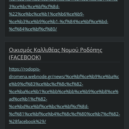
3%ce%bc%ce%bf%cf%8d-
%22%ce%bc%ce%b1%ce%b6%ce%b9-
%ce%b3%ce%b9%ce%b1-%cf%84%ce%bf%ce%bd-
%cf%84%ce%bf%cf%80/
Οικισμός Καλλιθέας Νομού Ροδόπης
(FACEBOOK)
https://rodopis-
dromena.webnode.gr/news/%ce%bf%ce%b9%ce%ba%c
e%b9%cf%83%ce%bc%cf%8c%cf%82-
%ce%ba%ce%b1%ce%bb%ce%bb%ce%b9%ce%b8%ce%
ad%ce%b1%cf%82-
%ce%bd%ce%bf%ce%bc%ce%bf%cf%8d-
%cf%81%ce%bf%ce%b4%cf%8c%cf%80%ce%b7%cf%82-
%28facebook%29/