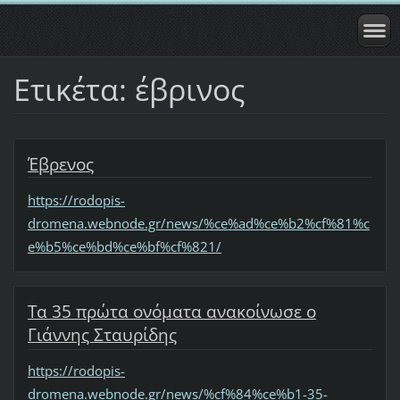
Ετικέτα: έβρινος
Έβρενος
https://rodopis-
dromena.webnode.gr/news/%ce%ad%ce%b2%cf%81%c
e%b5%ce%bd%ce%bf%cf%821/
Τα 35 πρώτα ονόματα ανακοίνωσε ο
Γιάννης Σταυρίδης
https://rodopis-
dromena.webnode.gr/news/%cf%84%ce%b1-35-