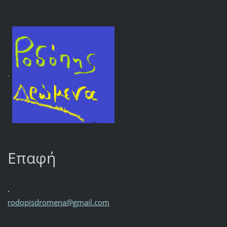
.
Επαφή
.
rodopisd
romena@g
mail.com