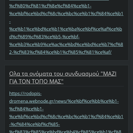
%cf%80%cf%81%cf%8e%cf%84%ce%b1-
%ce%bf%ce%bd%cf%8c%ce%bc%ce%b1%cf%84%ce%b1
-
%ce%b1%ce%bd%ce%b1%ce%ba%ce%bf%ce%af%ce%b
d%cf%89%cf%83%ce%b5-%ce%bf-
%ce%b3%ce%b9%ce%ac%ce%bd%ce%bd%ce%b7%cf%8
2-%cf%83%cf%84%ce%b1%cf%85%cf%81%ce%af/
Ολα τα ονόματα του συνδυασμού "ΜΑΖΙ
ΓΙΑ ΤΟΝ ΤΟΠΟ ΜΑΣ"
https://rodopis-
dromena.webnode.gr/news/%ce%bf%ce%bb%ce%b1-
%cf%84%ce%b1-
%ce%bf%ce%bd%cf%8c%ce%bc%ce%b1%cf%84%ce%b1
-%cf%84%ce%bf%cf%85-
%cf%83%cf%85%ce%bd%ce%b4%cf%85%ce%b1%cf%8