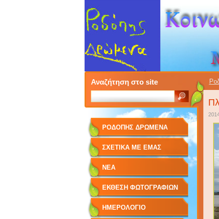
Αναζήτηση στο site
Ρο
Πλ
2014
ΡΟΔΌΠΗΣ ΔΡΏΜΕΝΑ
ΣΧΕΤΙΚΆ ΜΕ EΜΆΣ
ΝΈΑ
ΈΚΘΕΣΗ ΦΩΤΟΓΡΑΦΙΏΝ
ΗΜΕΡΟΛΌΓΙΟ