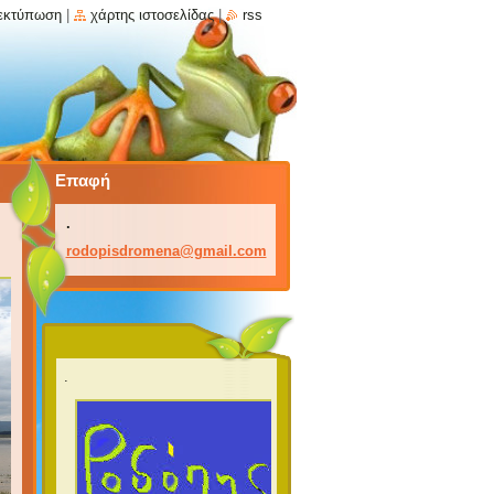
εκτύπωση
|
χάρτης ιστοσελίδας
|
rss
Επαφή
.
rodopisd
romena@g
mail.com
.