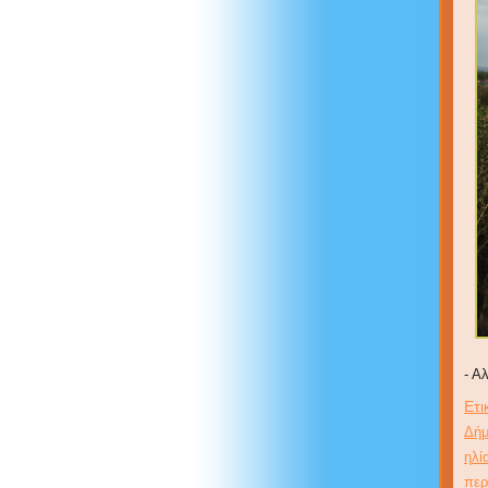
- Α
Ετι
Δήμ
ηλί
περ