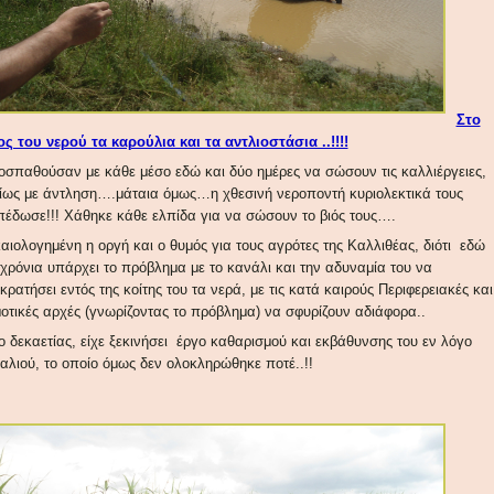
Στο
ος του νερού τα καρούλια και τα αντλιοστάσια ..!!!!
οσπαθούσαν με κάθε μέσο εδώ και δύο ημέρες να σώσουν τις καλλιέργειες,
ίως με άντληση….μάταια όμως…η χθεσινή νεροποντή κυριολεκτικά τους
πέδωσε!!! Χάθηκε κάθε ελπίδα για να σώσουν το βιός τους….
καιολογημένη η οργή και ο θυμός για τους αγρότες της Καλλιθέας, διότι εδώ
 χρόνια υπάρχει το πρόβλημα με το κανάλι και την αδυναμία του να
κρατήσει εντός της κοίτης του τα νερά, με τις κατά καιρούς Περιφερειακές και
οτικές αρχές (γνωρίζοντας το πρόβλημα) να σφυρίζουν αδιάφορα..
ο δεκαετίας, είχε ξεκινήσει έργο καθαρισμού και εκβάθυνσης του εν λόγο
αλιού, το οποίο όμως δεν ολοκληρώθηκε ποτέ..!!