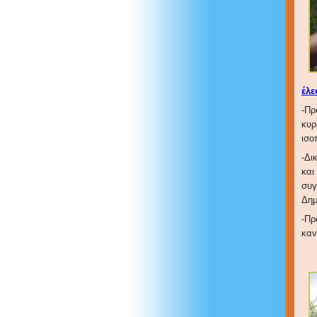
έλε
-Πρ
κυρ
ισο
-Δι
και
συγ
Δημ
-Πρ
καν