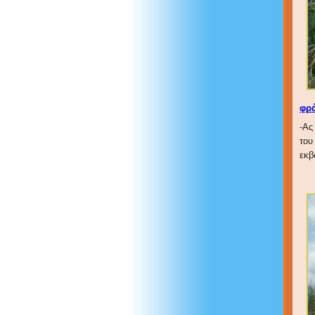
φρά
-Ας
του
εκβ