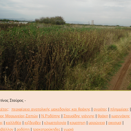
λτίνος Σταύρος -
κέτες
:
περιφέρεια ανατολικής μακεδονίας και θράκης
|
αγρότες
|
πλημμύρες
|
ος Μαρωνείας-Σαπών
|
Ν.Ροδόπης
|
Σταυρίδης γιάννης
|
θράκη
|
ιωαννάκης
ας
|
καλλιθέα
|
κιζδερβεν
|
κλιματολογία
|
κομοτηνη
|
μαρώνεια
|
οικισμοί
|
ιβάλλον
|
ροδόπη
|
τρακατρούκηδες
|
χωριά