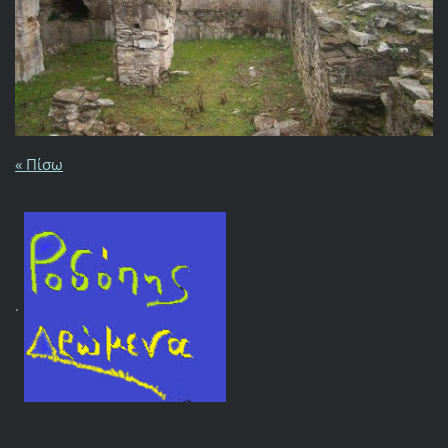
« Πίσω
.